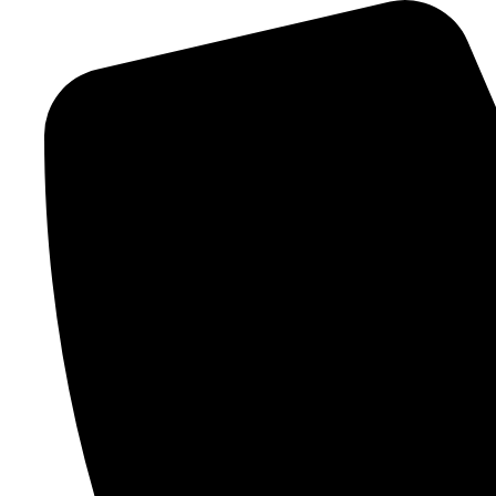
Videre
til
indhold